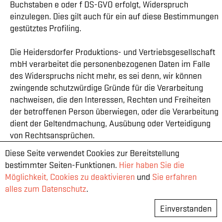
Buchstaben e oder f DS-GVO erfolgt, Widerspruch
einzulegen. Dies gilt auch für ein auf diese Bestimmungen
gestütztes Profiling.
Die Heidersdorfer Produktions- und Vertriebsgesellschaft
mbH verarbeitet die personenbezogenen Daten im Falle
des Widerspruchs nicht mehr, es sei denn, wir können
zwingende schutzwürdige Gründe für die Verarbeitung
nachweisen, die den Interessen, Rechten und Freiheiten
der betroffenen Person überwiegen, oder die Verarbeitung
dient der Geltendmachung, Ausübung oder Verteidigung
von Rechtsansprüchen.
Diese Seite verwendet Cookies zur Bereitstellung
Verarbeitet die Heidersdorfer Produktions- und
bestimmter Seiten-Funktionen.
Hier haben Sie die
Vertriebsgesellschaft mbH personenbezogene Daten, um
Möglichkeit, Cookies zu deaktivieren
und
Sie erfahren
Direktwerbung zu betreiben, so hat die betroffene Person
alles zum Datenschutz
.
das Recht, jederzeit Widerspruch gegen die Verarbeitung
der personenbezogenen Daten zum Zwecke derartiger
Einverstanden
Werbung einzulegen. Dies gilt auch für das Profiling, soweit